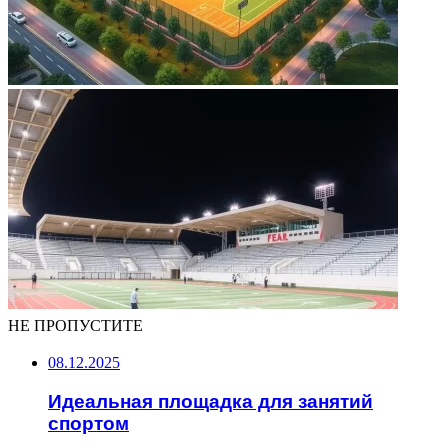
НЕ ПРОПУСТИТЕ
08.12.2025
Идеальная площадка для занятий
спортом