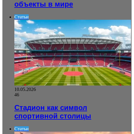
объекты в мире
Статьи
10.05.2026
46
Стадион как символ
спортивной столицы
Статьи