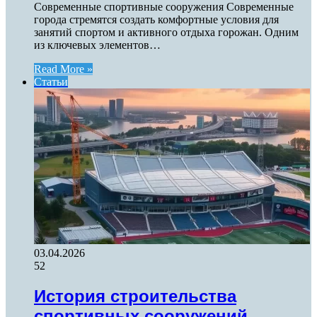
Современные спортивные сооружения Современные
города стремятся создать комфортные условия для
занятий спортом и активного отдыха горожан. Одним
из ключевых элементов…
Read More »
Статьи
03.04.2026
52
История строительства
спортивных сооружений