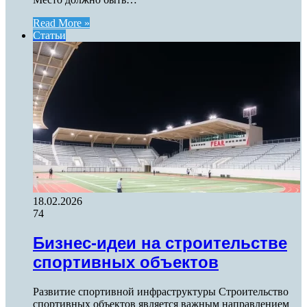
Read More »
Статьи
18.02.2026
74
Бизнес-идеи на строительстве
спортивных объектов
Развитие спортивной инфраструктуры Строительство
спортивных объектов является важным направлением