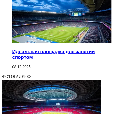
Идеальная площадка для занятий
спортом
08.12.2025
ФОТОГАЛЕРЕЯ