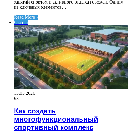
занятий спортом и активного отдыха горожан. Одним
из ключевых элементов…
Read More »
Статьи
13.03.2026
68
Как создать
многофункциональный
спортивный комплекс