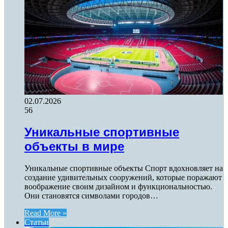
02.07.2026
56
Уникальные спортивные
объекты в мире
Уникальные спортивные объекты Спорт вдохновляет на
создание удивительных сооружений, которые поражают
воображение своим дизайном и функциональностью.
Они становятся символами городов…
Read More »
Статьи