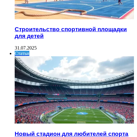
Строительство спортивной площадки
для детей
31.07.2025
Статьи
Новый стадион для любителей спорта