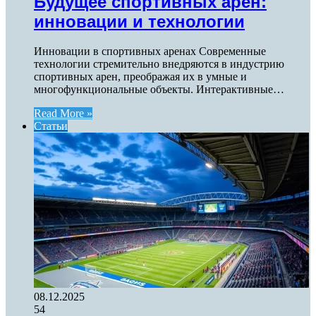
Будущее спортивных арен:
инновации и технологии
Инновации в спортивных аренах Современные
технологии стремительно внедряются в индустрию
спортивных арен, преображая их в умные и
многофункциональные объекты. Интерактивные…
Read More »
Статьи
08.12.2025
54