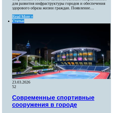
для развития инфраструктуры городов и обеспечения
здорового образа жизни граждан. Появление…
Read More »
Статьи
23.03.2026
52
Современные спортивные
сооружения в городе