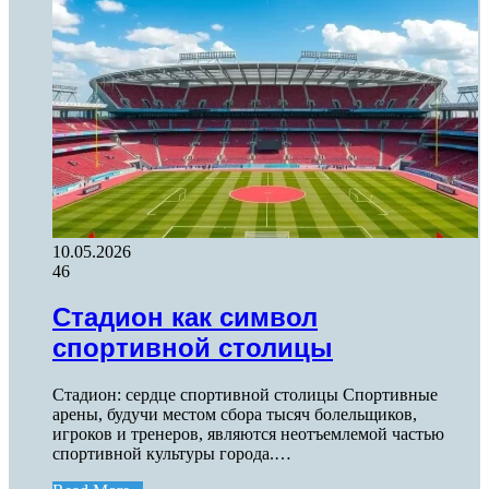
10.05.2026
46
Стадион как символ
спортивной столицы
Стадион: сердце спортивной столицы Спортивные
арены, будучи местом сбора тысяч болельщиков,
игроков и тренеров, являются неотъемлемой частью
спортивной культуры города.…